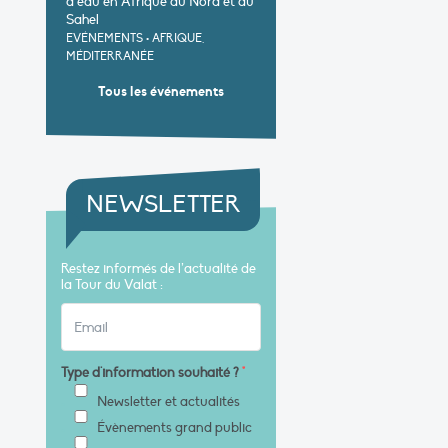
d’eau en Afrique du Nord et au
Sahel
EVÉNEMENTS
•
AFRIQUE,
MÉDITERRANÉE
Tous les événements
NEWSLETTER
Restez informés de l’actualité de
la Tour du Valat :
Type d'information souhaité ?
*
Newsletter et actualités
Évènements grand public