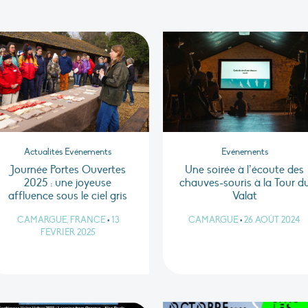
Actualités Evénements
Evénements
Journée Portes Ouvertes
Une soirée à l’écoute des
2025 : une joyeuse
chauves-souris à la Tour d
affluence sous le ciel gris
Valat
CAMARGUE, FRANCE
•
13
CAMARGUE
•
26 AOÛT 2024
FÉVRIER 2025