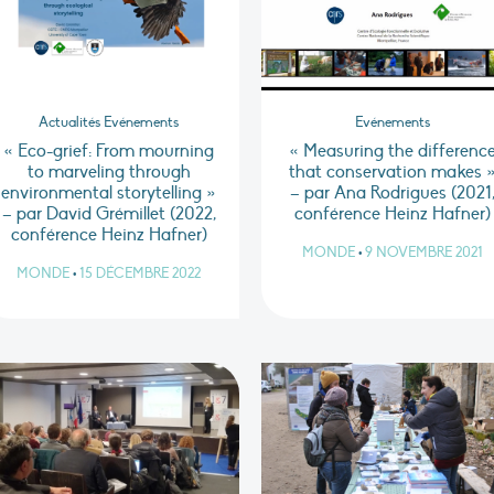
Actualités Evénements
Evénements
« Eco-grief: From mourning
« Measuring the differenc
to marveling through
that conservation makes 
environmental storytelling »
– par Ana Rodrigues (2021
– par David Grémillet (2022,
conférence Heinz Hafner)
conférence Heinz Hafner)
MONDE
•
9 NOVEMBRE 2021
MONDE
•
15 DÉCEMBRE 2022