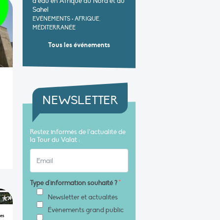
d’eau en Afrique du Nord et au
Sahel
EVÉNEMENTS
•
AFRIQUE,
MÉDITERRANÉE
Tous les événements
NEWSLETTER
Restez informés de l’actualité de
la Tour du Valat :
Type d'information souhaité ?
*
Newsletter et actualités
Évènements grand public