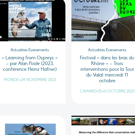
Actualités Evénements
Actualités Evénements
« Learning from Ospreys »
Festival « dans les bras du
– par Alan Poole (2023,
Rhône » – Trois
conférence Heinz Hafner)
interventions pour la Tour
du Valat mercredi 11
MONDE
•
24 NOVEMBRE 2023
octobre
CAMARGUE
•
6 OCTOBRE 2023