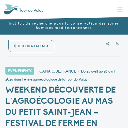
Menu
Tour du Valat
Institut de recherche pour la conservation des zones
humides méditerranéennes
RSS
RETOUR À L'AGENDA
EVÉNEMENTS
CAMARGUE, FRANCE
•
Du 25 avril au 26 avril
2026
dans Ferme agroécologique de la Tour du Valat
WEEKEND DÉCOUVERTE DE
L’AGROÉCOLOGIE AU MAS
DU PETIT SAINT-JEAN –
FESTIVAL DE FERME EN