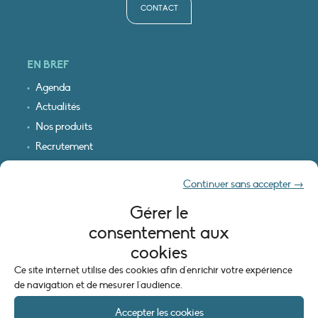
CONTACT
EN BREF
Agenda
Actualités
Nos produits
Recrutement
Recevoir nos infos
Continuer sans accepter →
Logo & plan d’accès
Gérer le
INFORMATIONS LÉGALES
consentement aux
Mentions légales
cookies
Plan du site
Ce site internet utilise des cookies afin d'enrichir votre expérience
Politique de cookies (UE)
de navigation et de mesurer l'audience.
Accepter les cookies