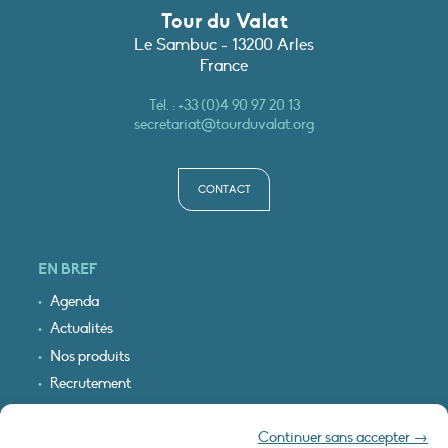
Tour du Valat
Le Sambuc - 13200 Arles
France
Tél. :
+33 (0)4 90 97 20 13
secretariat@tourduvalat.org
CONTACT
EN BREF
Agenda
Actualités
Nos produits
Recrutement
Recevoir nos infos
Continuer sans accepter →
Logo & plan d’accès