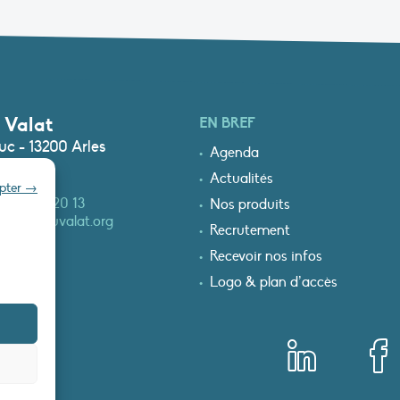
 Valat
EN BREF
c - 13200 Arles
Agenda
Actualités
epter →
0)4 90 97 20 13
Nos produits
at@tourduvalat.org
Recrutement
Recevoir nos infos
Logo & plan d’accès
T