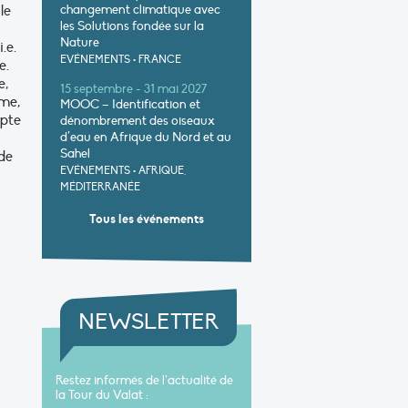
le
changement climatique avec
les Solutions fondée sur la
Nature
.e.
EVÉNEMENTS
•
FRANCE
e.
e,
15 septembre - 31 mai 2027
ême,
MOOC – Identification et
mpte
dénombrement des oiseaux
d’eau en Afrique du Nord et au
Sahel
de
EVÉNEMENTS
•
AFRIQUE,
MÉDITERRANÉE
s
Tous les événements
NEWSLETTER
Restez informés de l’actualité de
la Tour du Valat :