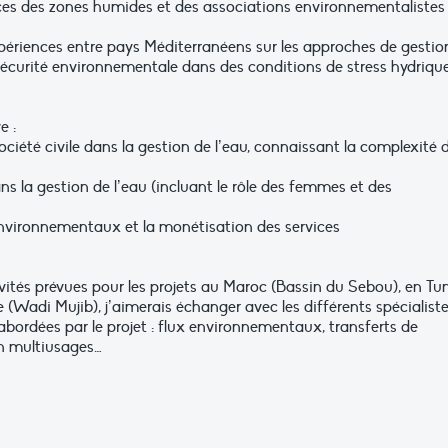
ces des zones humides et des associations environnementalistes
xpériences entre pays Méditerranéens sur les approches de gestio
e sécurité environnementale dans des conditions de stress hydriqu
e :
ociété civile dans la gestion de l’eau, connaissant la complexité d
s la gestion de l’eau (incluant le rôle des femmes et des
 environnementaux et la monétisation des services
vités prévues pour les projets au Maroc (Bassin du Sebou), en Tun
e (Wadi Mujib), j’aimerais échanger avec les différents spécialist
abordées par le projet : flux environnementaux, transferts de
n multiusages…