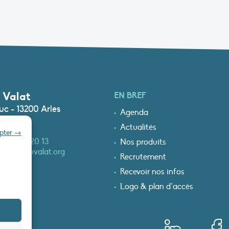
 Valat
EN BREF
c - 13200 Arles
Agenda
Actualités
epter →
0)4 90 97 20 13
Nos produits
at@tourduvalat.org
Recrutement
Recevoir nos infos
Logo & plan d’accès
T