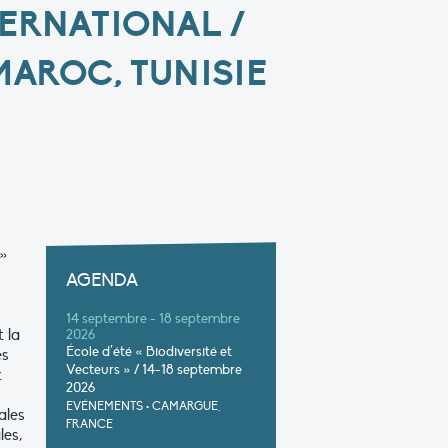
ERNATIONAL /
 MAROC, TUNISIE
 »
AGENDA
14 septembre - 18 septembre
 la
2026
École d’été « Biodiversité et
es
Vecteurs » / 14-18 septembre
t
2026
EVÉNEMENTS
•
CAMARGUE,
ales
FRANCE
les,