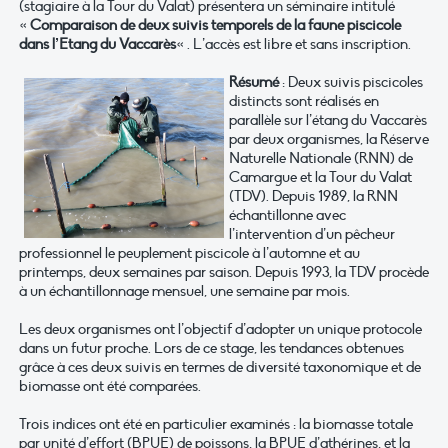
(stagiaire à la Tour du Valat) présentera un séminaire intitulé
«
Comparaison de deux suivis temporels de la faune piscicole
dans l’Etang du Vaccarès
« . L’accès est libre et sans inscription.
Résumé
: Deux suivis piscicoles
distincts sont réalisés en
parallèle sur l’étang du Vaccarès
par deux organismes, la Réserve
Naturelle Nationale (RNN) de
Camargue et la Tour du Valat
(TDV). Depuis 1989, la RNN
échantillonne avec
l’intervention d’un pêcheur
professionnel le peuplement piscicole à l’automne et au
printemps, deux semaines par saison. Depuis 1993, la TDV procède
à un échantillonnage mensuel, une semaine par mois.
Les deux organismes ont l’objectif d’adopter un unique protocole
dans un futur proche. Lors de ce stage, les tendances obtenues
grâce à ces deux suivis en termes de diversité taxonomique et de
biomasse ont été comparées.
Trois indices ont été en particulier examinés : la biomasse totale
par unité d’effort (BPUE) de poissons, la BPUE d’athérines, et la