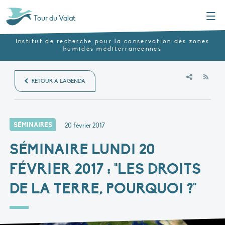
Menu
Tour du Valat
Institut de recherche pour la conservation des zones
humides méditerranéennes
RSS
RETOUR À L'AGENDA
SÉMINAIRES
20 février 2017
SÉMINAIRE LUNDI 20
FÉVRIER 2017 : "LES DROITS
DE LA TERRE, POURQUOI ?"