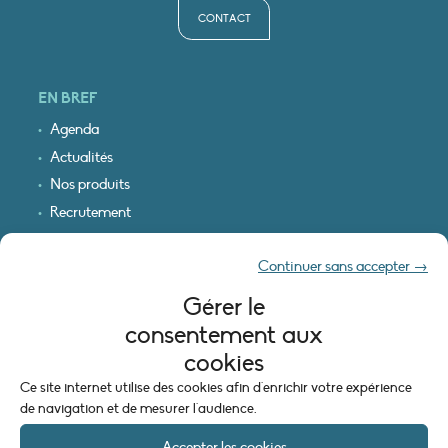
CONTACT
EN BREF
Agenda
Actualités
Nos produits
Recrutement
Recevoir nos infos
Continuer sans accepter →
Logo & plan d’accès
Gérer le
INFORMATIONS LÉGALES
consentement aux
Mentions légales
cookies
Plan du site
Ce site internet utilise des cookies afin d'enrichir votre expérience
Politique de cookies (UE)
de navigation et de mesurer l'audience.
Accepter les cookies