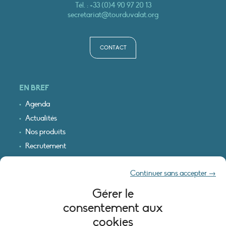
Tél. :
+33 (0)4 90 97 20 13
secretariat@tourduvalat.org
CONTACT
EN BREF
Agenda
Actualités
Nos produits
Recrutement
Recevoir nos infos
Continuer sans accepter →
Logo & plan d’accès
Gérer le
INFORMATIONS LÉGALES
consentement aux
Mentions légales
cookies
Plan du site