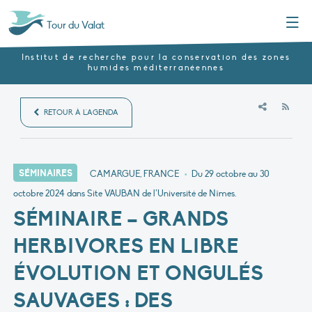
Menu
Tour du Valat
Institut de recherche pour la conservation des zones
humides méditerranéennes
RSS
RETOUR À L'AGENDA
SÉMINAIRES
CAMARGUE, FRANCE
•
Du 29 octobre au 30
octobre 2024
dans Site VAUBAN de l’Université de Nîmes.
SÉMINAIRE – GRANDS
HERBIVORES EN LIBRE
ÉVOLUTION ET ONGULÉS
SAUVAGES : DES