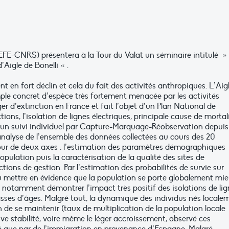
CEFE-CNRS) présentera à la Tour du Valat un séminaire intitulé »
Aigle de Bonelli « .
t en fort déclin et cela du fait des activités anthropiques. L’Aig
mple concret d’espèce très fortement menacée par les activités
 d’extinction en France et fait l’objet d’un Plan National de
ions, l’isolation de lignes électriques, principale cause de mortal
’un suivi individuel par Capture-Marquage-Réobservation depuis
 l’analyse de l’ensemble des données collectées au cours des 20
utour de deux axes : l’estimation des paramètres démographiques
pulation puis la caractérisation de la qualité des sites de
ctions de gestion. Par l’estimation des probabilités de survie sur
u mettre en évidence que la population se porte globalement mi
 notamment démontrer l’impact très positif des isolations de lig
classes d’âges. Malgré tout, la dynamique des individus nés locale
 de se maintenir (taux de multiplication de la population locale
ative stabilité, voire même le léger accroissement, observé ces