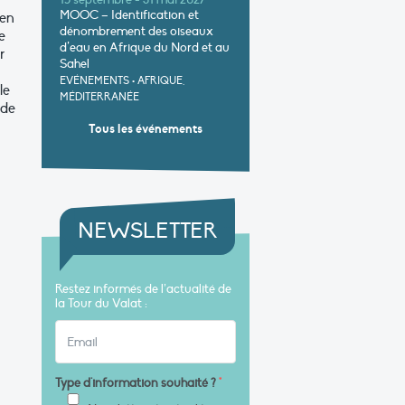
15 septembre - 31 mai 2027
MOOC – Identification et
 en
dénombrement des oiseaux
e
d’eau en Afrique du Nord et au
r
Sahel
EVÉNEMENTS
•
AFRIQUE,
le
MÉDITERRANÉE
 de
Tous les événements
NEWSLETTER
Restez informés de l’actualité de
la Tour du Valat :
Type d'information souhaité ?
*