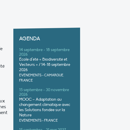
AGENDA
le
14 septembre - 18 septembre
2026
École d’été « Biodiversité et
Vecteurs » / 14-18 septembre
ité
2026
EVÉNEMENTS
•
CAMARGUE,
FRANCE
15 septembre - 30 novembre
2026
MOOC – Adaptation au
eux
changement climatique avec
nes
les Solutions fondée sur la
ment
Nature
EVÉNEMENTS
•
FRANCE