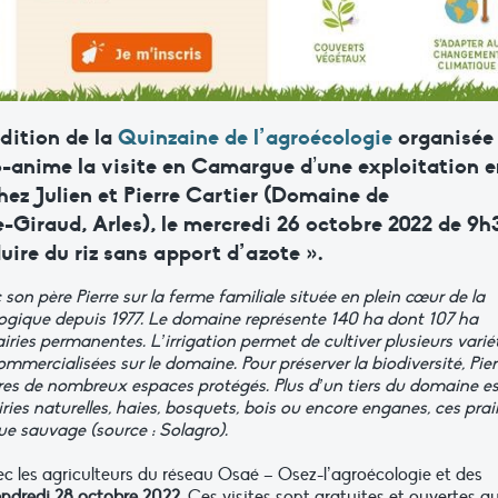
dition de la
Quinzaine de l’agroécologie
organisée
co-anime la visite en Camargue d’une exploitation 
chez Julien et Pierre Cartier (Domaine de
e-Giraud, Arles),
le mercredi 26 octobre 2022
de 9h
uire du riz sans apport d’azote »
.
c son père Pierre sur la ferme familiale située en plein cœur de la
ogique depuis 1977. Le domaine représente 140 ha dont 107 ha
airies permanentes. L’irrigation permet de cultiver plusieurs varié
mercialisées sur le domaine. Pour préserver la biodiversité, Pier
ures de nombreux espaces protégés. Plus d’un tiers du domaine es
airies naturelles, haies, bosquets, bois ou encore enganes, ces prai
e sauvage (source : Solagro).
c les agriculteurs du réseau Osaé – Osez-l’agroécologie et des
endredi 28 octobre 2022
. Ces visites sont gratuites et ouvertes a