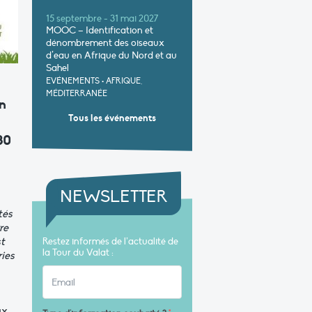
15 septembre - 31 mai 2027
MOOC – Identification et
dénombrement des oiseaux
d’eau en Afrique du Nord et au
Sahel
EVÉNEMENTS
•
AFRIQUE,
MÉDITERRANÉE
en
Tous les événements
30
NEWSLETTER
tés
re
t
Restez informés de l’actualité de
la Tour du Valat :
ries
ux