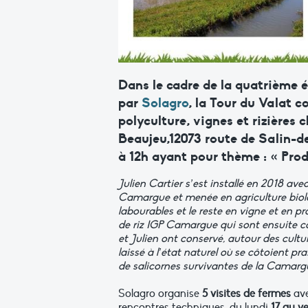
Dans le cadre de la quatrième é
par
Solagro
, la Tour du Valat 
polyculture, vignes et rizières 
Beaujeu,12073 route de Salin-d
à 12h ayant pour thème :
« Prod
Julien Cartier s’est installé en 2018 ave
Camargue et menée en agriculture biol
labourables et le reste en vigne et en pr
de riz IGP Camargue qui sont ensuite com
et Julien ont conservé, autour des cult
laissé à l’état naturel où se côtoient pr
de salicornes survivantes de la Camargu
Solagro organise
5 visites de fermes
ave
rencontres techniques, du lundi
17 au v