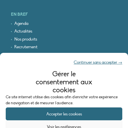
EN BREF
Agenda
Actualités
Nos produits
Recrutement
Recevoir nos infos
Continuer sans accepter →
Logo & plan d’accès
Gérer le
INFORMATIONS LÉGALES
consentement aux
Mentions légales
cookies
Plan du site
Ce site internet utilise des cookies afin d'enrichir votre expérience
Politique de cookies (UE)
de navigation et de mesurer l'audience.
Accepter les cookies
Voir les préférences