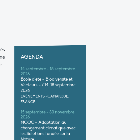
rès
AGENDA
une
e
14 septembre - 18 septembre
2026
École d’été « Biodiversité et
Vecteurs » / 14-18 septembre
2026
EVÉNEMENTS
•
CAMARGUE,
FRANCE
15 septembre - 30 novembre
2026
MOOC – Adaptation au
changement climatique avec
les Solutions fondée sur la
Nature