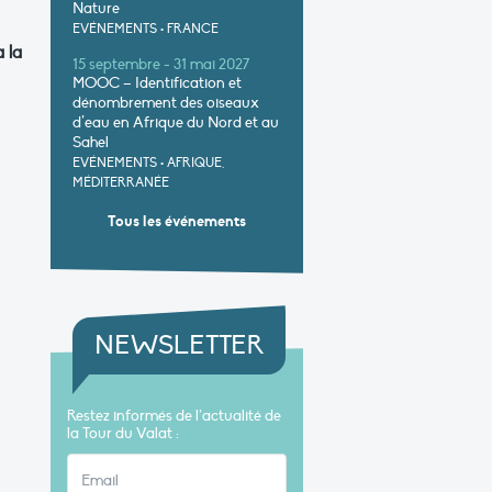
Nature
EVÉNEMENTS
•
FRANCE
 la
15 septembre - 31 mai 2027
MOOC – Identification et
dénombrement des oiseaux
d’eau en Afrique du Nord et au
Sahel
EVÉNEMENTS
•
AFRIQUE,
MÉDITERRANÉE
Tous les événements
NEWSLETTER
Restez informés de l’actualité de
la Tour du Valat :