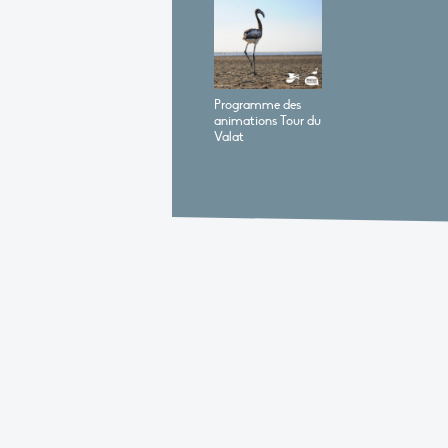
Programme des
animations Tour du
Valat