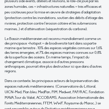
plusieurs side events, ateliers et réunions, le rôle-clé joué par les
zones humides, ces « infrastructures naturelles » très efficaces et
peu coûteuses pour la mise en œuvre de stratégies d’adaptation
(protection contre les inondations, soutien des débits d’étiage des
rivières, protection contre l’érosion côtière et les submersions
marines…) et d’atténuation (séquestration du carbone).
Le Bassin méditerranéen est reconnu mondialement comme un
des principaux «hotspot » de biodiversité tant dans sa partie
marine que terrestre : 10% des espèces végétales connues sur 1,6%
des terres émergées, et 7% des espèces marines connues sur 0,8%
de la superficie des océans. En même temps, l’impact du
changement climatique, associé à d’autres pressions
anthropiques, pourrait être plus destructeur ici que dans d’autres
régions.
Dans ce contexte, les principaux acteurs de la préservation des
espaces naturels méditerranéens (Conservatoire du Littoral,
UICN-Med, Plan bleu, MedPan, PIM, Medwet, PAP/RAC, Fondation
MAVA,Tour du Valat, ACCOBAMS, Association Internationale des
Forêts Méditerranéennes, FFEM, WWF, Royaume du Maroc…) se
sont rassemblés autour de l’Initiative méditerranéenne pour