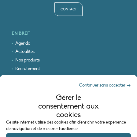
CONTACT
EN BREF
Agenda
Actualités
Nos produits
Recrutement
Recevoir nos infos
Continuer sans accepter →
Logo & plan d’accès
Gérer le
INFORMATIONS LÉGALES
consentement aux
Mentions légales
cookies
Plan du site
Ce site internet utilise des cookies afin d'enrichir votre expérience
Politique de cookies (UE)
de navigation et de mesurer l'audience.