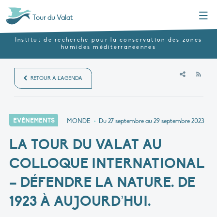
Menu
Tour du Valat
Institut de recherche pour la conservation des zones
humides méditerranéennes
RSS
RETOUR À L'AGENDA
EVÉNEMENTS
MONDE
•
Du 27 septembre au 29 septembre 2023
LA TOUR DU VALAT AU
COLLOQUE INTERNATIONAL
– DÉFENDRE LA NATURE. DE
1923 À AUJOURD’HUI.