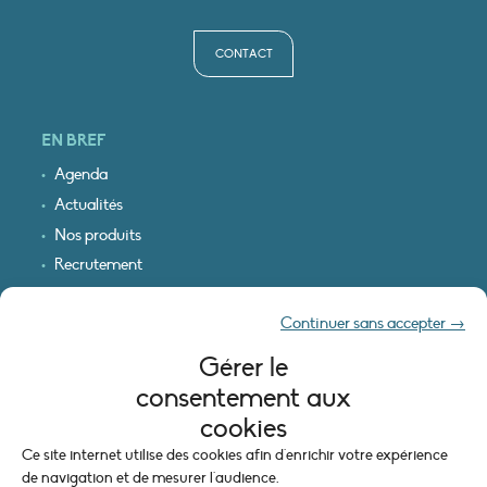
CONTACT
EN BREF
Agenda
Actualités
Nos produits
Recrutement
Recevoir nos infos
Continuer sans accepter →
Logo & plan d’accès
Gérer le
INFORMATIONS LÉGALES
consentement aux
Mentions légales
cookies
Plan du site
Ce site internet utilise des cookies afin d'enrichir votre expérience
Politique de cookies (UE)
de navigation et de mesurer l'audience.