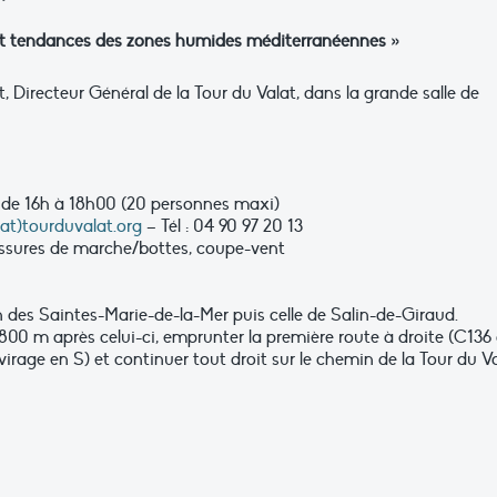
 et tendances des zones humides méditerranéennes »
 Directeur Général de la Tour du Valat, dans la grande salle de
it de 16h à 18h00 (20 personnes maxi)
(at)tourduvalat.org
– Tél : 04 90 97 20 13
aussures de marche/bottes, coupe-vent
on des Saintes-Marie-de-la-Mer puis celle de Salin-de-Giraud.
 800 m après celui-ci, emprunter la première route à droite (C136
(virage en S) et continuer tout droit sur le chemin de la Tour du Va