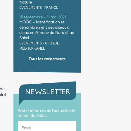
Nature
EVÉNEMENTS
•
FRANCE
15 septembre - 31 mai 2027
MOOC – Identification et
dénombrement des oiseaux
d’eau en Afrique du Nord et au
Sahel
EVÉNEMENTS
•
AFRIQUE,
MÉDITERRANÉE
Tous les événements
 de
NEWSLETTER
lat.
Restez informés de l’actualité de
la Tour du Valat :