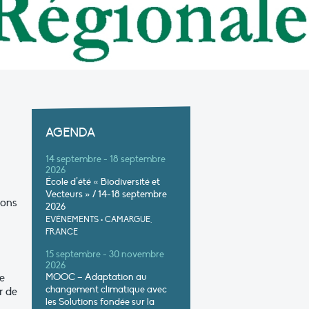
AGENDA
14 septembre - 18 septembre
2026
École d’été « Biodiversité et
Vecteurs » / 14-18 septembre
ions
2026
EVÉNEMENTS
•
CAMARGUE,
FRANCE
15 septembre - 30 novembre
2026
ne
MOOC – Adaptation au
changement climatique avec
r de
les Solutions fondée sur la