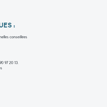
ES :
elles conseillées
90 97 20 13.
es