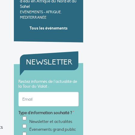
d’eau en Afrique du Nord et au
Sahel
EVÉNEMENTS
•
AFRIQUE,
MÉDITERRANÉE
Tous les événements
NEWSLETTER
Restez informés de l’actualité de
la Tour du Valat :
Type d'information souhaité ?
*
Newsletter et actualités
ts
Évènements grand public