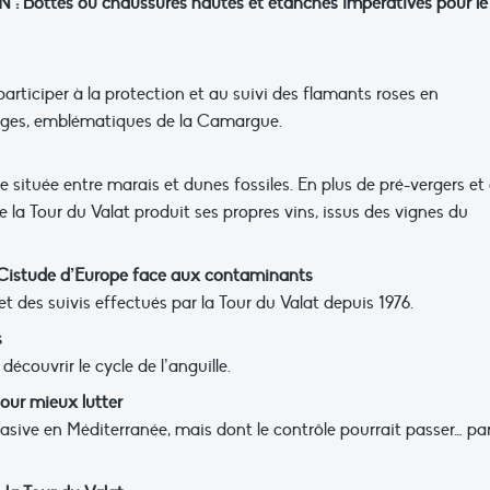
: Bottes ou chaussures hautes et étanches impératives pour le
e participer à la protection et au suivi des flamants roses en
vages, emblématiques de la Camargue.
 située entre marais et dunes fossiles. En plus de pré-vergers et
e la Tour du Valat produit ses propres vins, issus des vignes du
a Cistude d’Europe face aux contaminants
t des suivis effectués par la Tour du Valat depuis 1976.
s
couvrir le cycle de l’anguille.
our mieux lutter
vasive en Méditerranée, mais dont le contrôle pourrait passer… pa