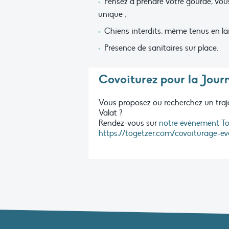
Pensez à prendre votre gourde, vous 
unique ;
Chiens interdits, même tenus en lai
Présence de sanitaires sur place.
Covoiturez pour la Journ
Vous proposez ou recherchez un traje
Valat ?
Rendez-vous sur
notre évènement Tog
https://togetzer.com/covoiturage-e