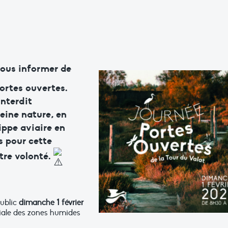
ous informer de
ortes ouvertes.
interdit
leine nature, en
rippe aviaire en
 pour cette
re volonté.
public
dimanche 1 février
diale des zones humides