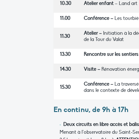
10:30
Atelier enfant
– Land art
11:00
Conférence –
Les tourbiè
Atelier –
Initiation à la d
11:30
de la Tour du Valat
13:30
Rencontre sur les sentiers
14:30
Visite –
Rénovation énergé
Conférence –
La traversé
15:30
dans le contexte de déve
En continu, de 9h à 17h
Deux circuits en libre accès
et bali
Menant à l’observatoire du Saint-Sere