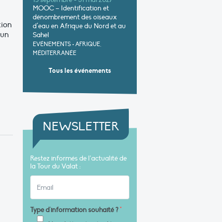
15 septembre - 31 mai 2027
MOOC – Identification et
dénombrement des oiseaux
tion
d’eau en Afrique du Nord et au
’un
Sahel
EVÉNEMENTS
•
AFRIQUE,
MÉDITERRANÉE
Tous les événements
NEWSLETTER
Restez informés de l’actualité de
la Tour du Valat :
Type d'information souhaité ?
*