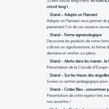
3,5 km, circuit long 8 km).
ATTENTION 
circuit long !
;
Stand – Adopte un Flamant
Adopte un Flamant vous permet d
parrainant l’un de ces oiseaux sau
Stand – Ferme agroécologique
Découvrez les produits de notre ferme
cultures en agroforesterie, la ferme d
domaine et vinifiés sur place.
Stand – Alerte dans les marais : l
Présentation de la Cistude d’Europe e
Stand – Sur les traces des anguille
Suivez un sentier pédagogique pour dé
Stand – Crabe Bleu : consommer p
Présentation de cette espèce très in
nos assiettes !