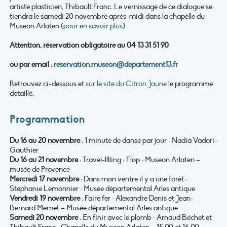
artiste plasticien, Thibault Franc. Le vernissage de ce dialogue se
tiendra le samedi 20 novembre après-midi dans la chapelle du
Museon Arlaten (
pour en savoir plus
).
Attention, réservation obligatoire au 04 13 31 51 90
ou par email :
reservation.museon@departement13.fr
Retrouvez ci-dessous et
sur le site du Citron Jaune
le programme
détaillé.
Programmation
Du 16 au 20 novembre
: 1 minute de danse par jour · Nadia Vadori-
Gauthier
Du 16 au 21 novembre
: Travel-lllling · Flop · Museon Arlaten –
musée de Provence
Mercredi 17 novembre
: Dans mon ventre il y a une forêt ·
Stéphanie Lemonnier · Musée départemental Arles antique
Vendredi 19 novembre
: Faire fer · Alexandre Denis et Jean-
Bernard Memet – Musée départemental Arles antique
Samedi 20 novembre
: En finir avec le plomb · Arnaud Béchet et