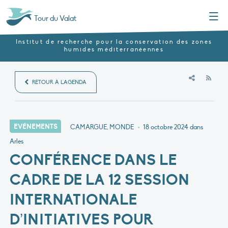
Menu
Tour du Valat
Institut de recherche pour la conservation des zones
humides méditerranéennes
RSS
RETOUR À L'AGENDA
EVÉNEMENTS
CAMARGUE, MONDE
•
18 octobre 2024
dans
Arles
CONFÉRENCE DANS LE
CADRE DE LA 12 SESSION
INTERNATIONALE
D’INITIATIVES POUR