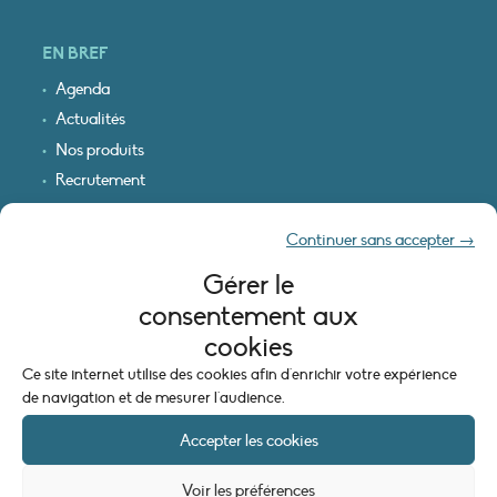
EN BREF
Agenda
Actualités
Nos produits
Recrutement
Recevoir nos infos
Continuer sans accepter →
Logo & plan d’accès
Gérer le
INFORMATIONS LÉGALES
consentement aux
Mentions légales
cookies
Plan du site
Ce site internet utilise des cookies afin d'enrichir votre expérience
Politique de cookies (UE)
de navigation et de mesurer l'audience.
Accepter les cookies
Voir les préférences