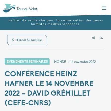
Menu
Tour du Valat
Institut de recherche pour la conservation des zones
humides méditerranéennes
RSS
RETOUR À L'AGENDA
EVÉNEMENTS SÉMINAIRES
MONDE
•
14 novembre 2022
CONFÉRENCE HEINZ
HAFNER LE 14 NOVEMBRE
2022 – DAVID GRÉMILLET
(CEFE-CNRS)