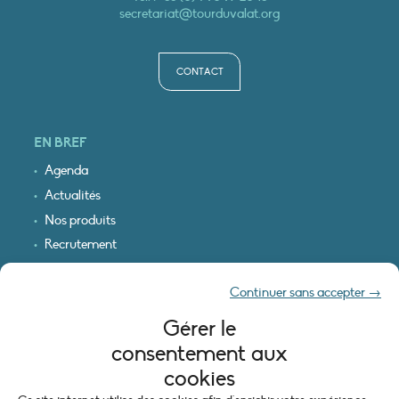
secretariat@tourduvalat.org
CONTACT
EN BREF
Agenda
Actualités
Nos produits
Recrutement
Recevoir nos infos
Continuer sans accepter →
Logo & plan d’accès
Gérer le
INFORMATIONS LÉGALES
consentement aux
Mentions légales
cookies
Plan du site