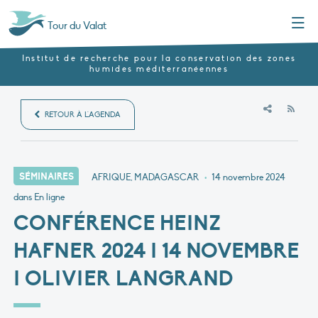
Menu
Tour du Valat
Institut de recherche pour la conservation des zones
humides méditerranéennes
RSS
RETOUR À L'AGENDA
SÉMINAIRES
AFRIQUE, MADAGASCAR
•
14 novembre 2024
dans En ligne
CONFÉRENCE HEINZ
HAFNER 2024 I 14 NOVEMBRE
I OLIVIER LANGRAND