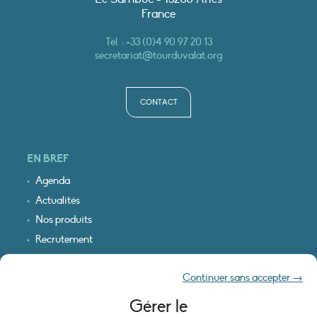
France
Tél. :
+33 (0)4 90 97 20 13
secretariat@tourduvalat.org
CONTACT
EN BREF
Agenda
Actualités
Nos produits
Recrutement
Recevoir nos infos
Continuer sans accepter →
Logo & plan d’accès
Gérer le
INFORMATIONS LÉGALES