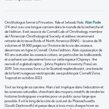
Ornithologue formé à Princeton, Yale et Woods Hole,
Alan Poole
(74 ans) a eu une longue carrière dans le monde de la recherche et
de l’édition. Il est associé du Cornell Lab of Ornithology, membre
de l’American Ornithological Society et éditeur récemment
retraité de la revue Birds of North America (BNA) – la série de 18
volumes et 18 000 pages sur l’histoire de la vie des oiseaux,
désormais en ligne à Cornell. Outre l’édition, Alan a passé plus de
40 ans à étudier les oiseaux côtiers, en particulier les balbuzards,
et a achevé son deuxième livre sur cette espèce (Ospreys : the
revival of a global raptor ; Johns Hopkins University Press) en
2019. Son nouveau livre sur le Quetzal resplendissant, une beauté
de la forêt nuageuse néotropicale, sera publié par Cornell/Zona
Tropical en octobre 2023.
Tout au long de sa carrière, Alan s’est impliqué dans l’éducation et
les sciences naturelles, cherchant des moyens créatifs de rendre les
histoires biologiques vivantes pour un public aussi large que
possible. Il vit le long de la côte du sud-est du Massachusetts
(South Dartmouth) et passe deux à trois mois chaque hiver au