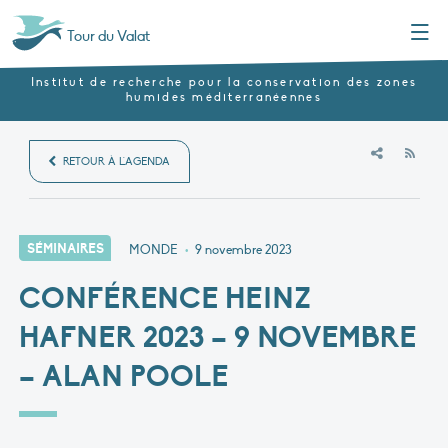
Menu
Tour du Valat
Institut de recherche pour la conservation des zones
humides méditerranéennes
RSS
RETOUR À L'AGENDA
SÉMINAIRES
MONDE
•
9 novembre 2023
CONFÉRENCE HEINZ
HAFNER 2023 – 9 NOVEMBRE
– ALAN POOLE