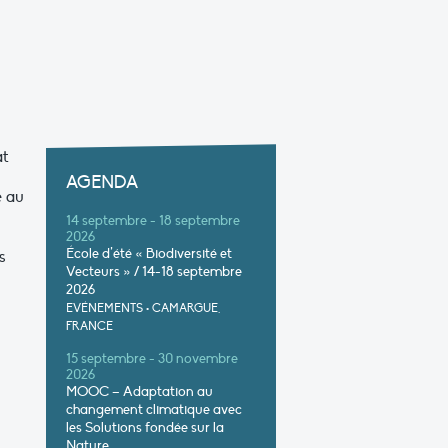
at
AGENDA
e au
14 septembre - 18 septembre
2026
École d’été « Biodiversité et
s
Vecteurs » / 14-18 septembre
2026
EVÉNEMENTS
•
CAMARGUE,
FRANCE
15 septembre - 30 novembre
2026
MOOC – Adaptation au
changement climatique avec
les Solutions fondée sur la
Nature