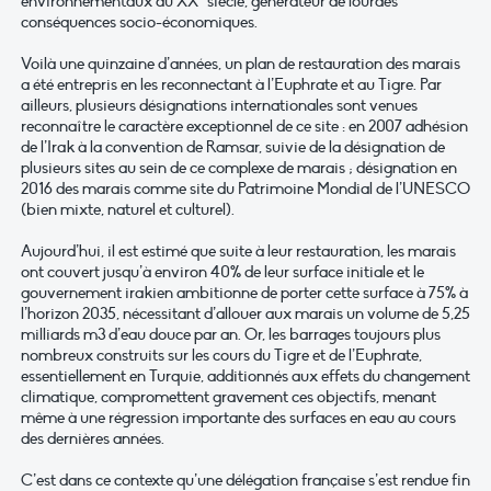
environnementaux du XX° siècle, générateur de lourdes
conséquences socio-économiques.
Voilà une quinzaine d’années, un plan de restauration des marais
a été entrepris en les reconnectant à l’Euphrate et au Tigre. Par
ailleurs, plusieurs désignations internationales sont venues
reconnaître le caractère exceptionnel de ce site : en 2007 adhésion
de l’Irak à la convention de Ramsar, suivie de la désignation de
plusieurs sites au sein de ce complexe de marais ; désignation en
2016 des marais comme site du Patrimoine Mondial de l’UNESCO
(bien mixte, naturel et culturel).
Aujourd’hui, il est estimé que suite à leur restauration, les marais
ont couvert jusqu’à environ 40% de leur surface initiale et le
gouvernement irakien ambitionne de porter cette surface à 75% à
l’horizon 2035, nécessitant d’allouer aux marais un volume de 5,25
milliards m3 d’eau douce par an. Or, les barrages toujours plus
nombreux construits sur les cours du Tigre et de l’Euphrate,
essentiellement en Turquie, additionnés aux effets du changement
climatique, compromettent gravement ces objectifs, menant
même à une régression importante des surfaces en eau au cours
des dernières années.
C’est dans ce contexte qu’une délégation française s’est rendue fin