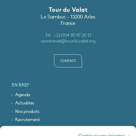
Tour du Valat
Le Sambuc - 13200 Arles
France
Tél. :
+33 (0)4 90 97 20 13
secretariat@tourduvalat.org
CONTACT
EN BREF
Agenda
Actualités
Nos produits
Recrutement
Recevoir nos infos
Continuer sans accepter →