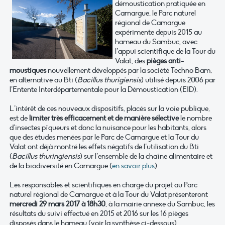
démoustication pratiquée en
Camargue, le Parc naturel
régional de Camargue
expérimente depuis 2015 au
hameau du Sambuc, avec
l’appui scientifique de la Tour du
Valat, des
pièges anti-
moustiques
nouvellement développés par la société Techno Bam,
en alternative au Bti (
Bacillus thurigiensis
) utilisé depuis 2006 par
l’Entente Interdépartementale pour la Démoustication (EID).
L’intérêt de ces nouveaux dispositifs, placés sur la voie publique,
est de
limiter très efficacement et de manière sélective
le nombre
d’insectes pîqueurs et donc la nuisance pour les habitants, alors
que des études menées par le Parc de Camargue et la Tour du
Valat ont déjà montré les effets négatifs de l’utilisation du Bti
(
Bacillus thuringiensis
) sur l’ensemble de la chaîne alimentaire et
de la biodiversité en Camargue (
en savoir plus
).
Les responsables et scientifiques en charge du projet au Parc
naturel régional de Camargue et à la Tour du Valat présenteront
mercredi 29 mars 2017 à 18h30
, à la mairie annexe du Sambuc, les
résultats du suivi effectué en 2015 et 2016 sur les 16 pièges
disposés dans le hameau (voir la synthèse ci-dessous).