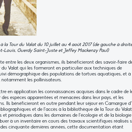
à la Tour du Valat du 10 juillet au 4 août 2017 (de gauche à droit
nt-Louis, Guerdy Saint-Juste et Jeffey Mackenzy Paul)
e entre les deux organismes, ils bénéficieront des savoir-faire d
 du Valat qui les formeront en particulier aux techniques de
ivi démographique des populations de tortues aquatiques, et à
, notamment les pollinisateurs.
ettre en application les connaissances acquises dans le cadre de l
r des espèces apparentées et menacées dans leur pays, et les
ns. Ils bénéficieront en outre pendant leur séjour en Camargue d
bliographiques et de l’accès à la bibliothèque de la Tour du Valat
 et périodiques dans les domaines de l’écologie et de la biologie
ibuer à un inventaire en cours des travaux scientifiques réalisés 
rs des cinquante dernières années, cette documentation étant