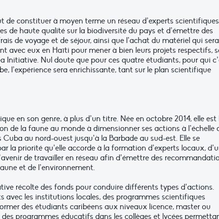
t de constituer à moyen terme un réseau d’experts scientifiques
es de haute qualité sur la biodiversité du pays et d’émettre des
is de voyage et de séjour, ainsi que l’achat du matériel qui sera
nt avec eux en Haïti pour mener à bien leurs projets respectifs, 
a Initiative. Nul doute que pour ces quatre étudiants, pour qui c’
e, l’expérience sera enrichissante, tant sur le plan scientifique
que en son genre, à plus d’un titre. Née en octobre 2014, elle est 
ion de la faune au monde à dimensionner ses actions à l’échelle 
is Cuba au nord-ouest jusqu’à la Barbade au sud-est. Elle se
ar la priorité qu’elle accorde à la formation d’experts locaux, d’
l’avenir de travailler en réseau afin d’émettre des recommandati
faune et de l’environnement.
iative récolte des fonds pour conduire différents types d’actions.
its avec les institutions locales, des programmes scientifiques
former des étudiants caribéens aux niveaux licence, master ou
ce des programmes éducatifs dans les collèges et lycées permetta