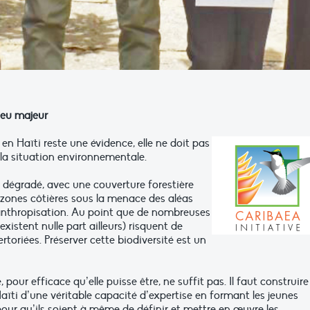
njeu majeur
 en Haïti reste une évidence, elle ne doit pas
e la situation environnementale.
t dégradé, avec une couverture forestière
zones côtières sous la menace des aléas
’anthropisation. Au point que de nombreuses
xistent nulle part ailleurs) risquent de
toriées. Préserver cette biodiversité est un
 pour efficace qu’elle puisse être, ne suffit pas. Il faut construire
aïti d’une véritable capacité d’expertise en formant les jeunes
pour qu’ils soient à même de définir et mettre en œuvre les