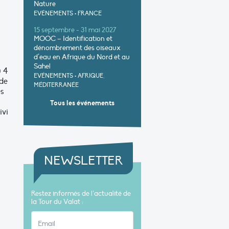
Nature
EVÉNEMENTS
•
FRANCE
15 septembre - 31 mai 2027
MOOC – Identification et
dénombrement des oiseaux
d’eau en Afrique du Nord et au
Sahel
u 4
EVÉNEMENTS
•
AFRIQUE,
 de
MÉDITERRANÉE
es
Tous les événements
ivi
NEWSLETTER
Restez informés de l’actualité de
la Tour du Valat :