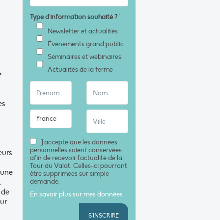
Type d'information souhaité ?
*
Newsletter et actualités
Évènements grand public
Séminaires et webinaires
Actualités de la ferme
e
es
J'accepte que les données
personnelles soient conservées
eurs
afin de recevoir l'actualité de la
Tour du Valat. Celles-ci pourront
’une
être supprimées sur simple
,
demande.
 de
En savoir plus sur mes données
sur
S'INSCRIRE