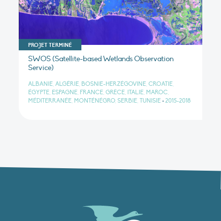
PROJET TERMINÉ
SWOS (Satellite-based Wetlands Observation
Service)
ALBANIE, ALGÉRIE, BOSNIE-HERZÉGOVINE, CROATIE,
ÉGYPTE, ESPAGNE, FRANCE, GRÈCE, ITALIE, MAROC,
MÉDITERRANÉE, MONTÉNÉGRO, SERBIE, TUNISIE
•
2015-2018