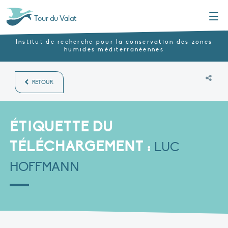
Menu
Tour du Valat
Institut de recherche pour la conservation des zones
humides méditerranéennes
RETOUR
ÉTIQUETTE DU
TÉLÉCHARGEMENT :
LUC
HOFFMANN