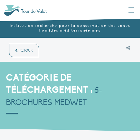
Menu
Tour du Valat
Institut de recherche pour la conservation des zones
humides méditerranéennes
RETOUR
CATÉGORIE DE
TÉLÉCHARGEMENT :
5-
BROCHURES MEDWET