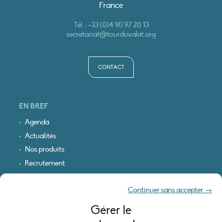
France
Tél. :
+33 (0)4 90 97 20 13
secretariat@tourduvalat.org
CONTACT
EN BREF
Agenda
Actualités
Nos produits
Recrutement
Recevoir nos infos
Continuer sans accepter →
Logo & plan d’accès
Gérer le
INFORMATIONS LÉGALES