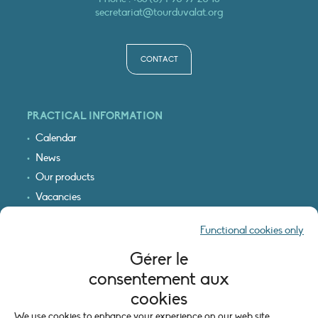
secretariat@tourduvalat.org
CONTACT
PRACTICAL INFORMATION
Calendar
News
Our products
Vacancies
Receive our updates
Functional cookies only
Logo & access map
Gérer le
LEGAL INFORMATION
consentement aux
Legal notice
cookies
Cookie policy (EU)
We use cookies to enhance your experience on our web site.