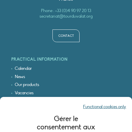
Phone :
+33 (0)4 90 97 20 13
secretariat@tourduvalat.org
CONTACT
PRACTICAL INFORMATION
Calendar
News
Our products
Vacancies
Receive our updates
Functional cookies only
Logo & access map
Gérer le
LEGAL INFORMATION
consentement aux
Legal notice