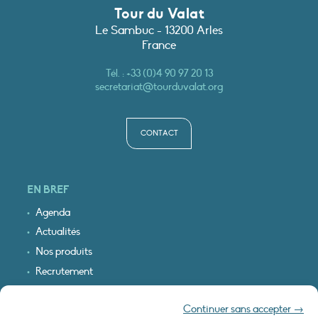
Tour du Valat
Le Sambuc - 13200 Arles
France
Tél. :
+33 (0)4 90 97 20 13
secretariat@tourduvalat.org
CONTACT
EN BREF
Agenda
Actualités
Nos produits
Recrutement
Recevoir nos infos
Continuer sans accepter →
Logo & plan d’accès