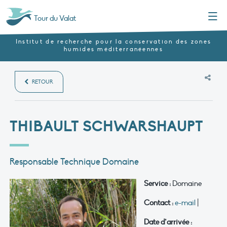
Menu
Tour du Valat
Institut de recherche pour la conservation des zones
humides méditerranéennes
RETOUR
THIBAULT SCHWARSHAUPT
Responsable Technique Domaine
Service :
Domaine
Contact :
e-mail
|
Date d’arrivée :