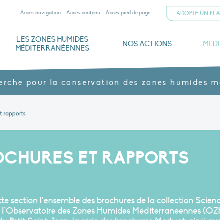
Accès navigation
Accès contenu
Accès pied de page
ADOPTE UN FL
LES ZONES HUMIDES
NOS ACTIONS
MÉD
MÉDITERRANÉENNES
iterranéennes
ogiques
mann
Documents institutionnels
Parrainer un flamant rose
Dernières publications
L’Alliance méditerranéenne pour les zones humides
Nos domaines : la Tour du Valat et la ferme agroécologique du Petit Saint-Jean
Gouvernance et financements
Archives ouvertes HAL
Menaces, enjeux et protection
Nos produits agroécologiques – Vins & jus
La Tour du Valat en images
Z
herche pour la conservation des zones humides 
t rapports
OCHURES ET RAPPORTS
 section l’ensemble des brochures de la collection Scienc
 de l’Observatoire des Zones Humides Méditerranéennes (OZ