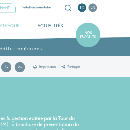
Recherche
Portail documentaire
FR
EN
AMANT
IATHÈQUE
ACTUALITÉS
NOS
PRODUITS
oom sur la Camargue
Rapports d’activité
Partenaires et mécènes
Notre politique RSE
méditerranéennes
Impression
Partager
A-
A+
Police plus petite
Police plus grande
es & gestion éditée par la Tour du
HM), la brochure de présentation du