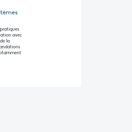
ystèmes
 pratiques
ration avec
de la
mandations
 notamment