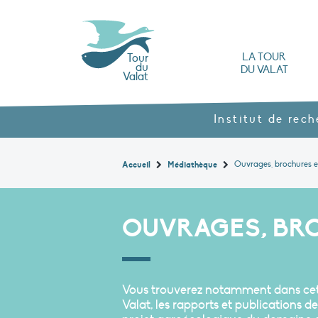
LA TOUR
Tour
du
DU VALAT
Valat
L’Observatoire des zones humides méd
Nos produits agroécol
Histoire et valeurs : l’héritage de Luc Hoff
Ouvrages, brochures et rapports
Les différents types
Nous rendre visite
Institut de rec
Ouvrages, brochures e
Accueil
Médiathèque
OUVRAGES, BR
Vous trouverez notamment dans cette
Valat, les rapports et publications