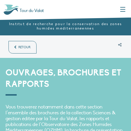
Menu
Tour du Valat
Institut de recherche pour la conservation des zones
humides méditerranéennes
RETOUR
OUVRAGES, BROCHURES ET
RAPPORTS
Vous trouverez notamment dans cette section
l’ensemble des brochures de la collection Sciences &
gestion éditée par la Tour du Valat, les rapports et
publications de l’Observatoire des Zones Humides
Méditerranéennes (OZHM), la brochure de présentation