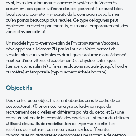
aval, les milieux lagunaires comme le système du Vaccarès,
présentent des apports d’eaux douces, pouvant être aussi bien
localisés à proximité immédiate de la connexion avec la mer
qu’en points beaucoup plus reculés. Ce type de lagunes peut
également présenter par endroits, au moins temporairement, des
zones d’hypersalinité.
Un modèle hydro-thermo-salin de l’hydrosystème Vaccarès,
développé sous Telemac 2D par la Tour du Valat, permet de
simuler plusieurs variables hydrauliques (volume d’eau échangé,
hauteur d’eau, vitesse d’écoulement) et physico-chimiques
(température, salinité) à fines résolutions spatiale (jusqu’à l’ordre
du mètre) et temporelle (typiquement échelle horaire).
Objectifs
Deux principaux objectifs seront abordés dans le cadre de ce
postdoctorat : (1) une méta-analyse de la dynamique de
recrutement des civelles en différents points du delta, et (2) une
caractérisation de la remontée des civelles à l’intérieur du delta en
utilisant des outils de modélisation de type matricielle. Les
résultats permettront de mieux visualiser les différentes
dynamiques migratoires et de proposer une stratégie de gestion