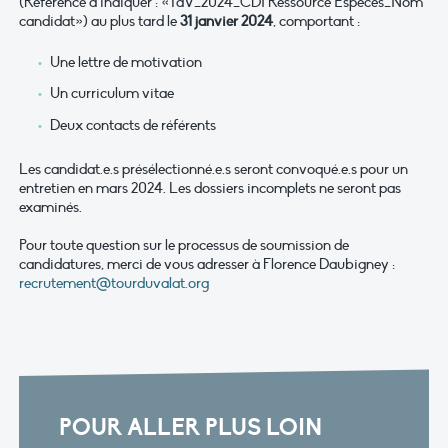
(Référence à indiquer : «TdV_2024_CDI Ressource Especes_Nom
candidat») au plus tard le
31 janvier 2024
, comportant :
Une lettre de motivation
Un curriculum vitae
Deux contacts de référents
Les candidat.e.s présélectionné.e.s seront convoqué.e.s pour un
entretien en mars 2024. Les dossiers incomplets ne seront pas
examinés.
Pour toute question sur le processus de soumission de
candidatures, merci de vous adresser à Florence Daubigney :
recrutement@tourduvalat.org
POUR ALLER PLUS LOIN