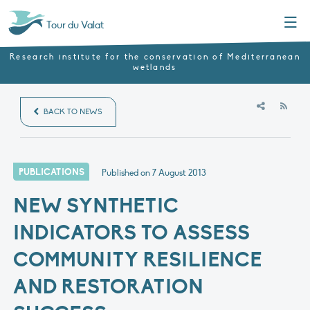
Menu
Tour du Valat
Research institute for the conservation of Mediterranean
wetlands
RSS
BACK TO NEWS
PUBLICATIONS
Published on
7 August 2013
NEW SYNTHETIC
INDICATORS TO ASSESS
COMMUNITY RESILIENCE
AND RESTORATION