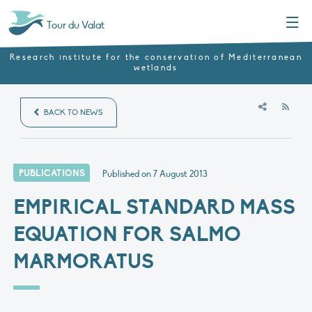
Menu
Tour du Valat
Research institute for the conservation of Mediterranean
wetlands
RSS
BACK TO NEWS
PUBLICATIONS
Published on
7 August 2013
EMPIRICAL STANDARD MASS
EQUATION FOR SALMO
MARMORATUS