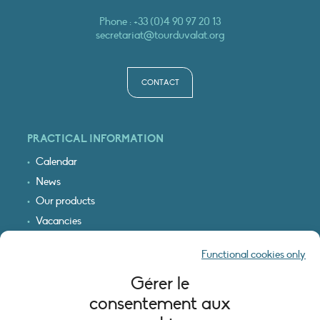
Phone :
+33 (0)4 90 97 20 13
secretariat@tourduvalat.org
CONTACT
PRACTICAL INFORMATION
Calendar
News
Our products
Vacancies
Receive our updates
Functional cookies only
Logo & access map
Gérer le
LEGAL INFORMATION
consentement aux
Legal notice