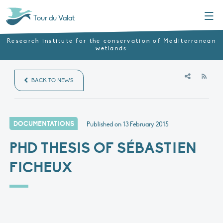
Menu
Tour du Valat
Research institute for the conservation of Mediterranean
wetlands
RSS
BACK TO NEWS
DOCUMENTATIONS
Published on
13 February 2015
PHD THESIS OF SÉBASTIEN
FICHEUX