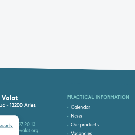
 Valat
PRACTICAL INFORMATION
c - 13200 Arles
Calendar
News
3 (0)4 90 97 20 13
Our products
es only
at@tourduvalat.org
Vacancies