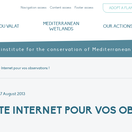
Navigation access
Content access
Footer access
ADOPT A FL
MEDITERRANEAN
DU VALAT
OUR ACTION
WETLANDS
nd CVs
orts
ds
o
The Mediterranean Wetlands Observatory
Recent publications
Institutionnal documents
Governance and budget
Threats, issues and protection
Agroecological products
Partners and sponsors
Sp
 institute for the conservation of Mediterranean
 Internet pour vos observations !
7 August 2013
TE INTERNET POUR VOS O