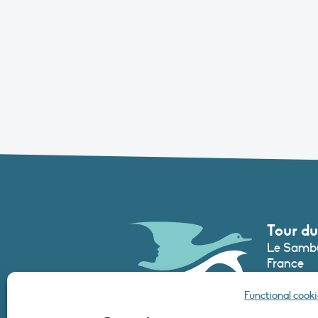
Tour du
Le Sambu
France
Phone :
+3
Functional cooki
secretari