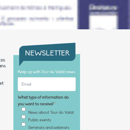
NEWSLETTER
tes
ans
Keep up with Tour du Valat news:
et
What type of information do
you want to receive?
*
News about Tour du Valat
Public events
Seminars and webinars