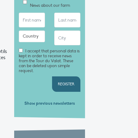
News about our farm
tils
I accept that personal data is
kept in order to receive news
tes
from the Tour du Valat. These
can be deleted upon simple
request.
REGISTER
Show previous newsletters