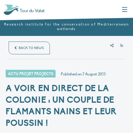
Menu
Tour du Valat
Research institute for the conservation of Mediterranean
wetlands
RSS
BACK TO NEWS
ACTU PROJET PROJECTS
Published on
7 August 2013
A VOIR EN DIRECT DE LA
COLONIE : UN COUPLE DE
FLAMANTS NAINS ET LEUR
POUSSIN !