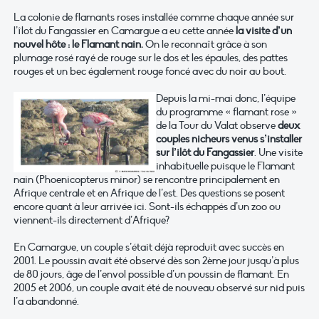
La colonie de flamants roses installée comme chaque année sur
l’îlot du Fangassier en Camargue a eu cette année
la visite d’un
nouvel hôte : le Flamant nain.
On le reconnaît grâce à son
plumage rosé rayé de rouge sur le dos et les épaules, des pattes
rouges et un bec également rouge foncé avec du noir au bout.
Depuis la mi-mai donc, l’équipe
du programme « flamant rose »
de la Tour du Valat observe
deux
couples nicheurs venus s’installer
sur l’ilôt du Fangassier
. Une visite
inhabituelle puisque le Flamant
nain (Phoenicopterus minor) se rencontre principalement en
Afrique centrale et en Afrique de l’est. Des questions se posent
encore quant à leur arrivée ici. Sont-ils échappés d’un zoo ou
viennent-ils directement d’Afrique?
En Camargue, un couple s’était déjà reproduit avec succès en
2001. Le poussin avait été observé dès son 2ème jour jusqu’à plus
de 80 jours, âge de l’envol possible d’un poussin de flamant. En
2005 et 2006, un couple avait été de nouveau observé sur nid puis
l’a abandonné.