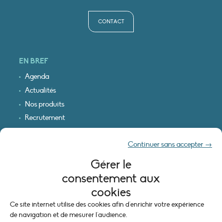
CONTACT
EN BREF
Agenda
Actualités
Nos produits
Recrutement
Recevoir nos infos
Continuer sans accepter →
Logo & plan d’accès
Gérer le
INFORMATIONS LÉGALES
consentement aux
Mentions légales
cookies
Plan du site
Ce site internet utilise des cookies afin d'enrichir votre expérience
Politique de cookies (UE)
de navigation et de mesurer l'audience.