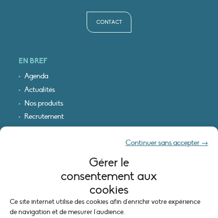
CONTACT
EN BREF
Agenda
Actualités
Nos produits
Recrutement
Recevoir nos infos
Continuer sans accepter →
Logo & plan d’accès
Gérer le
INFORMATIONS LÉGALES
consentement aux
Mentions légales
cookies
Plan du site
Ce site internet utilise des cookies afin d'enrichir votre expérience
Politique de cookies (UE)
de navigation et de mesurer l'audience.