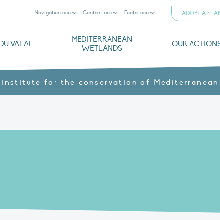
Navigation access
Content access
Footer access
ADOPT A FL
MEDITERRANEAN
DU VALAT
OUR ACTION
WETLANDS
nd CVs
orts
ds
o
The Mediterranean Wetlands Observatory
Recent publications
Institutionnal documents
Governance and budget
Threats, issues and protection
Agroecological products
Partners and sponsors
Sp
 institute for the conservation of Mediterranean