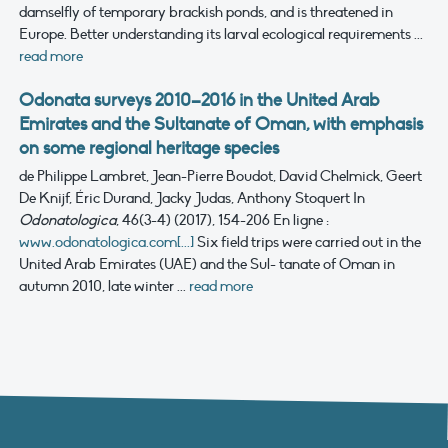
damselfly of temporary brackish ponds, and is threatened in
Europe. Better understanding its larval ecological requirements ...
read more
Odonata surveys 2010–2016 in the United Arab
Emirates and the Sultanate of Oman, with emphasis
on some regional heritage species
de Philippe Lambret, Jean-Pierre Boudot, David Chelmick, Geert
De Knijf, Éric Durand, Jacky Judas, Anthony Stoquert
In
Odonatologica
, 46(3-4) (2017), 154-206
En ligne :
www.odonatologica.com[...]
Six field trips were carried out in the
United Arab Emirates (UAE) and the Sul- tanate of Oman in
autumn 2010, late winter ...
read more