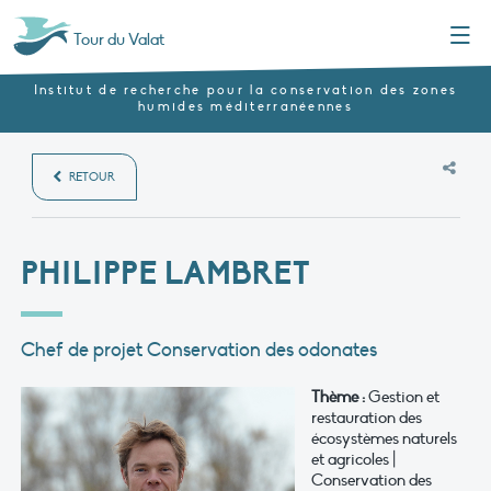
Menu
Tour du Valat
Institut de recherche pour la conservation des zones
humides méditerranéennes
RETOUR
PHILIPPE LAMBRET
Chef de projet Conservation des odonates
Thème :
Gestion et
restauration des
écosystèmes naturels
et agricoles |
Conservation des