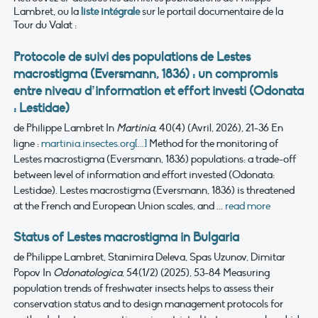
Lambret, ou la
liste intégrale
sur le portail documentaire de la
Tour du Valat :
Protocole de suivi des populations de Lestes
macrostigma (Eversmann, 1836) : un compromis
entre niveau d’information et effort investi (Odonata
: Lestidae)
de Philippe Lambret
In
Martinia
, 40(4) (Avril, 2026), 21-36
En
ligne :
martinia.insectes.org[...]
Method for the monitoring of
Lestes macrostigma (Eversmann, 1836) populations: a trade-off
between level of information and effort invested (Odonata:
Lestidae). Lestes macrostigma (Eversmann, 1836) is threatened
at the French and European Union scales, and ...
read more
Status of Lestes macrostigma in Bulgaria
de Philippe Lambret, Stanimira Deleva, Spas Uzunov, Dimitar
Popov
In
Odonatologica
, 54(1/2) (2025), 53-84
Measuring
population trends of freshwater insects helps to assess their
conservation status and to design management protocols for