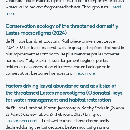
wetlands. Lestes macrostigma is restricted to temporary brackish
waters, a limited and fragmented habitat. Throughout its ...
read
more
Conservation ecology of the threatened damselfly
Lestes macrostigma (2024)
de Philippe Lambret
Louvain : Katholieke Universiteit Leuven,
2024, 202
Les insectes constituent le groupe d’espèces déclinant le
plus rapidement et sont parmi les plus menacés par les activités
humaines. Malgré cela, ils sont largement négligés par les
politiques de conservation et la recherche en biologie de la
conservation. Les zones humides ont ...
read more
Factors driving larval abundance and adult size of
the threatened Lestes macrostigma (Odonata): keys
for water management and habitat restoration
de Philippe Lambret, Martin Jeanmougin, Robby Stoks
In
Journal
of Insect Conservation
, 27 (February, 2023)
En ligne :
link.springer.com[...]
Freshwater insects have dramatically
declined during the last decades. Lestes macrostigma is a