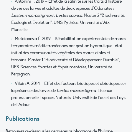
Antonini T. 2019 – Effet de la salinité sur les traits d’histoire
de vie des larves et adultes de deux espèces d’Odonates :
Lestes macrostigma
et
Lestes sponsa
. Master 2 “Biodiversité,
Écologie et Évolution”, UMS Pythéas, Université d’Aix
Marseille.
Mutalapova É. 2019 – Réhabilitation expérimentale de mares
temporaires méditerranéennes par gestion hydraulique : état
initial des communautés végétales des mares cibles et
témoins. Master 1 “Biodiversité et Développement Durable”,
UFR Sciences Exactes et Expérimentales, Université de
Perpignan.
Vilain A. 2014 – Effet des facteurs biotiques et abiotiques sur
la présence des larves de
Lestes macrostigma
. Licence
professionnelle Espaces Naturels, Université de Pau et des Pays
de l’Adour.
Publications
Retrouvez ci-dessous les dernières publications de Philippe