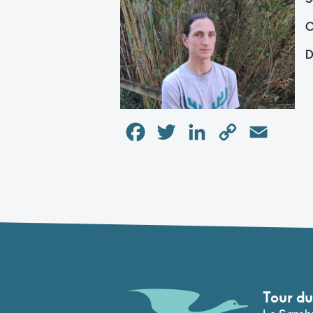
C
D
Facebook
Twitter
LinkedIn
Copy
Email
Link
Tour du